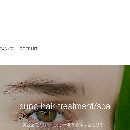
PANY▽
RECRUIT
sunc hair treatment/spa
美容室でカット・カラーをする事は当たり前。