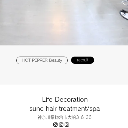
recruit
HOT PEPPER Beauty
Life Decoration
sunc hair treatment/spa
神奈川県鎌倉市大船3-6-36