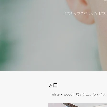
ご
全スタッフこだわりの【バリ
入口
「white × wood」なナチュラルテイ