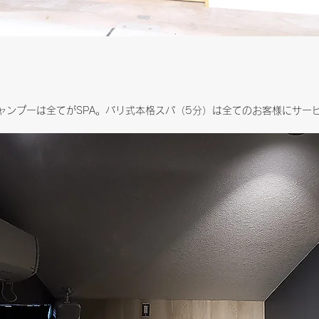
シャンプーは全てがSPA。バリ式本格スパ（5分）は全てのお客様にサー