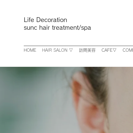
Life Decoration
sunc hair treatment/spa
HOME
HAIR SALON ▽
訪問美容
CAFE▽
COM