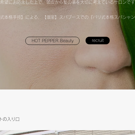
希望にお応えした上で、頭皮から髪の事を大切に考えているサロンです
式本格手技】による、【個室】スパブースでの『バリ式本格スパシャン
recruit
HOT PEPPER Beauty
ストの入り口