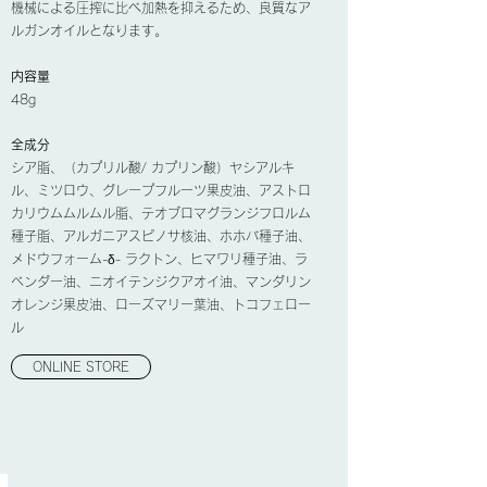
機械による圧搾に比べ加熱を抑えるため、良質なア
ルガンオイルとなります。
内容量
48g
全成分
シア脂、（カプリル酸/ カプリン酸）ヤシアルキ
ル、ミツロウ、グレープフルーツ果皮油、アストロ
カリウムムルムル脂、テオブロマグランジフロルム
種子脂、アルガニアスピノサ核油、ホホバ種子油、
メドウフォーム-δ- ラクトン、ヒマワリ種子油、ラ
ベンダー油、ニオイテンジクアオイ油、マンダリン
オレンジ果皮油、ローズマリー葉油、トコフェロー
ル
ONLINE STORE